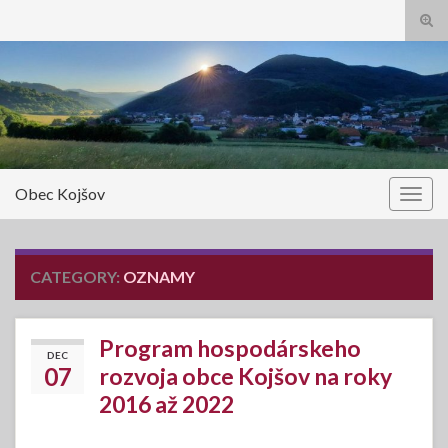
Tog
sear
Search for:
for
Obec Kojšov
Togg
navig
CATEGORY:
OZNAMY
Program hospodárskeho
DEC
07
rozvoja obce Kojšov na roky
2016 až 2022