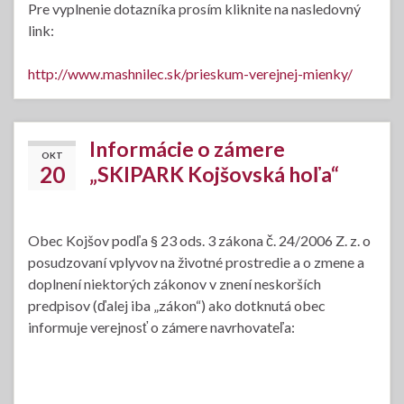
Pre vyplnenie dotazníka prosím kliknite na nasledovný
link:
http://www.mashnilec.sk/prieskum-verejnej-mienky/
Informácie o zámere
OKT
20
„SKIPARK Kojšovská hoľa“
Obec Kojšov podľa § 23 ods. 3 zákona č. 24/2006 Z. z. o
posudzovaní vplyvov na životné prostredie a o zmene a
doplnení niektorých zákonov v znení neskorších
predpisov (ďalej iba „zákon“) ako dotknutá obec
informuje verejnosť o zámere navrhovateľa: