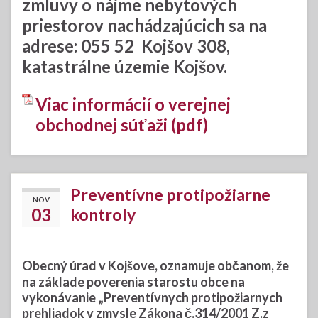
zmluvy o nájme nebytových
priestorov nachádzajúcich sa na
adrese:
055 52 Kojšov 308,
katastrálne územie Kojšov.
Viac informácií o verejnej
obchodnej súťaži (pdf)
Preventívne protipožiarne
NOV
03
kontroly
Obecný úrad v Kojšove, oznamuje občanom, že
na základe poverenia starostu obce na
vykonávanie „Preventívnych protipožiarnych
prehliadok v zmysle Zákona č.314/2001 Z.z