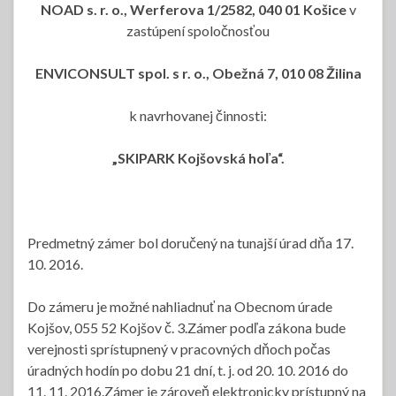
NOAD s. r. o., Werferova 1/2582, 040 01 Košice
v
zastúpení spoločnosťou
ENVICONSULT spol. s r. o., Obežná 7, 010 08 Žilina
k navrhovanej činnosti:
„SKIPARK Kojšovská hoľa“.
Predmetný zámer bol doručený na tunajší úrad dňa 17.
10. 2016.
Do zámeru je možné nahliadnuť na Obecnom úrade
Kojšov, 055 52 Kojšov č. 3.Zámer podľa zákona bude
verejnosti sprístupnený v pracovných dňoch počas
úradných hodín po dobu 21 dní, t. j. od 20. 10. 2016 do
11. 11. 2016.Zámer je zároveň elektronicky prístupný na