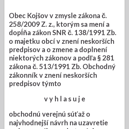
Obec Kojšov v zmysle zákona č.
258/2009 Z. z., ktorým sa mení a
dopĺňa zákon SNR č. 138/1991 Zb.
o majetku obcí v znení neskorších
predpisov a o zmene a doplnení
niektorých zákonov a podľa § 281
zákona č. 513/1991 Zb. Obchodný
zákonník v znení neskorších
predpisov týmto
v y h l a s u j e
obchodnú verejnú súťaž o
najvhodnejší návrh na uzavretie