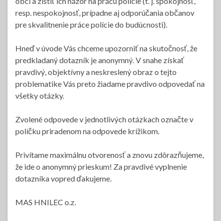
obcí a zistiť ich názor na prácu polície (t. j. spokojnosť,
resp. nespokojnosť, prípadne aj odporúčania občanov
pre skvalitnenie práce polície do budúcnosti).
Hneď v úvode Vás chceme upozorniť na skutočnosť, že
predkladaný dotazník je anonymný. V snahe získať
pravdivý, objektívny a neskreslený obraz o tejto
problematike Vás preto žiadame pravdivo odpovedať na
všetky otázky.
Zvolené odpovede v jednotlivých otázkach označte v
políčku priradenom na odpovede krížikom.
Privítame maximálnu otvorenosť a znovu zdôrazňujeme,
že ide o anonymný prieskum! Za pravdivé vyplnenie
dotazníka vopred ďakujeme.
MAS HNILEC o.z.