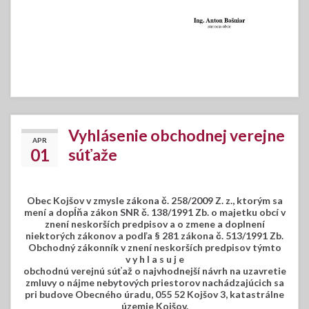
Vyhlásenie obchodnej verejne
APR
01
súťaže
Obec Kojšov v zmysle zákona č. 258/2009 Z. z., ktorým sa
mení a dopĺňa zákon SNR č. 138/1991 Zb. o majetku obcí v
znení neskorších predpisov a o zmene a doplnení
niektorých zákonov a podľa § 281 zákona č. 513/1991 Zb.
Obchodný zákonník v znení neskorších predpisov týmto
v y h l a s u j e
obchodnú verejnú súťaž o najvhodnejší návrh na uzavretie
zmluvy o nájme nebytových priestorov nachádzajúcich sa
pri budove Obecného úradu, 055 52 Kojšov 3, katastrálne
územie Kojšov.