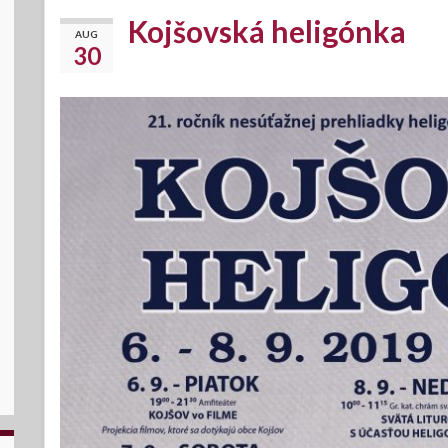
Kojšovská heligónka
AUG
30