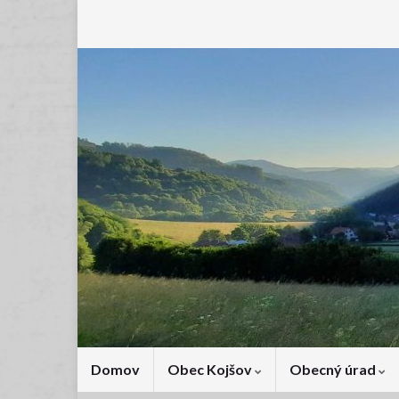
Domov
Obec Kojšov
Obecný úrad