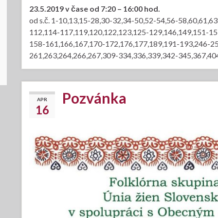
23.5.2019 v čase od 7:20 – 16:00 hod.
od s.č. 1-10,13,15-28,30-32,34-50,52-54,56-58,60,61,6
112,114-117,119,120,122,123,125-129,146,149,151-15
158-161,166,167,170-172,176,177,189,191-193,246-25
261,263,264,266,267,309-334,336,339,342-345,367,404
Pozvánka
APR
16