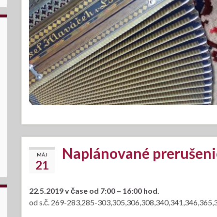
Naplánované prerušenie
MÁJ
21
22.5.2019 v čase od 7:00 – 16:00 hod.
od s.č. 269-283,285-303,305,306,308,340,341,346,365,