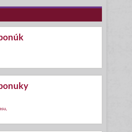
 ponúk
 ponuky
asu,