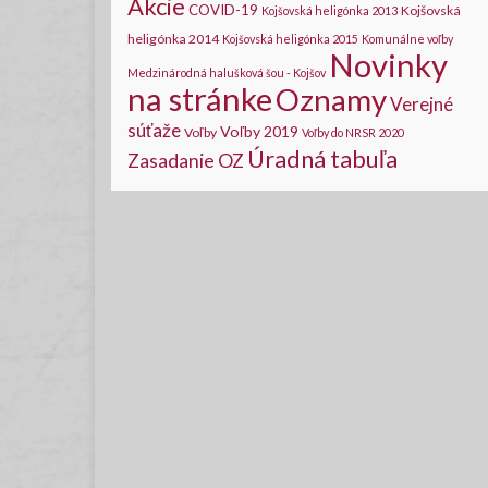
Akcie
COVID-19
Kojšovská
Kojšovská heligónka 2013
heligónka 2014
Kojšovská heligónka 2015
Komunálne voľby
Novinky
Medzinárodná halušková šou - Kojšov
na stránke
Oznamy
Verejné
súťaže
Voľby 2019
Voľby
Voľby do NRSR 2020
Úradná tabuľa
Zasadanie OZ