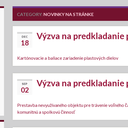
CATEGORY:
NOVINKY NA STRÁNKE
Výzva na predkladanie
DEC
18
Kartónovacie a baliace zariadenie plastových dielov
Výzva na predkladanie
SEP
02
Prestavba nevyužívaného objektu pre trávenie voľného č
komunitnú a spolkovú činnosť