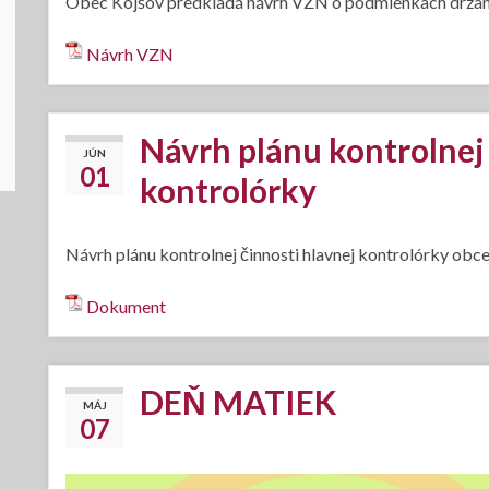
Obec Kojšov predkladá návrh VZN o podmienkach držania
Návrh VZN
Návrh plánu kontrolnej 
JÚN
01
kontrolórky
Návrh plánu kontrolnej činnosti hlavnej kontrolórky obce
Dokument
DEŇ MATIEK
MÁJ
07