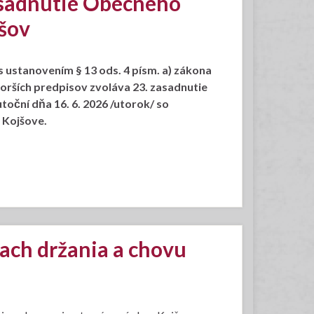
asadnutie Obecného
jšov
 ustanovením § 13 ods. 4 písm. a) zákona
orších predpisov zvoláva 23. zasadnutie
oční dňa 16. 6. 2026 /utorok/ so
 Kojšove.
ch držania a chovu