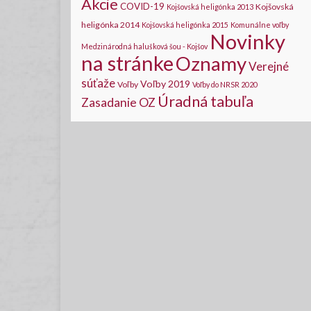
Akcie
COVID-19
Kojšovská
Kojšovská heligónka 2013
heligónka 2014
Kojšovská heligónka 2015
Komunálne voľby
Novinky
Medzinárodná halušková šou - Kojšov
na stránke
Oznamy
Verejné
súťaže
Voľby 2019
Voľby
Voľby do NRSR 2020
Úradná tabuľa
Zasadanie OZ