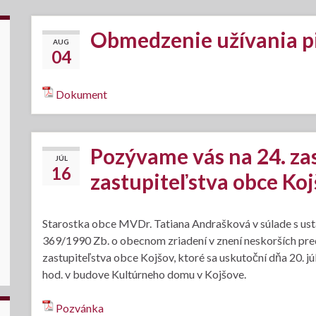
Obmedzenie užívania p
AUG
04
Dokument
Pozývame vás na 24. z
JÚL
16
zastupiteľstva obce Ko
Starostka obce MVDr. Tatiana Andrašková v súlade s usta
369/1990 Zb. o obecnom zriadení v znení neskorších pr
zastupiteľstva obce Kojšov, ktoré sa uskutoční dňa 20. 
hod. v budove Kultúrneho domu v Kojšove.
Pozvánka