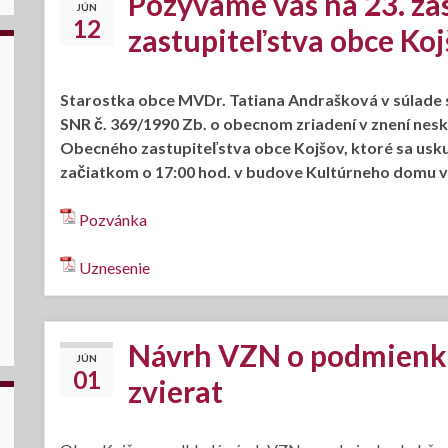
Pozývame vás na 23. z
JÚN
12
zastupiteľstva obce Ko
Starostka obce MVDr. Tatiana Andrašková v súlade s
SNR č. 369/1990 Zb. o obecnom zriadení v znení nesk
Obecného zastupiteľstva obce Kojšov, ktoré sa uskut
začiatkom o 17:00 hod. v budove Kultúrneho domu v
Pozvánka
Uznesenie
Návrh VZN o podmienka
JÚN
01
zvierat