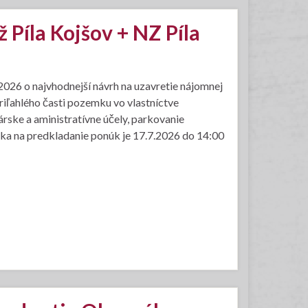
Píla Kojšov + NZ Píla
026 o najvhodnejší návrh na uzavretie nájomnej
riľahlého časti pozemku vo vlastníctve
árske a aministratívne účely, parkovanie
erka na predkladanie ponúk je 17.7.2026 do 14:00