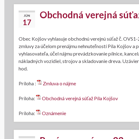
Obchodná verejná súťaž 
JÚN
17
Obec Kojšov vyhlasuje obchodnú verejnú súťaž č. OVS1-2
zmluvy za účelom prenájmu nehnuteľností Píla Kojšov a p
vyhlasovateľa, účel nájmu prevádzkovanie pílnice, kancel
nákladných vozidiel, strojov a skladovanie dreva. Uzávi
hod.
Príloha :
Zmluva o nájme
Príloha:
Obchodná verejná súťaž Píla Kojšov
Príloha:
Oznámenie