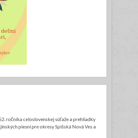
52. ročníka celoslovenskej súťaže a prehliadky
ajinských piesní pre okresy Spišská Nová Ves a