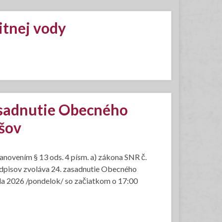
itnej vody
asadnutie Obecného
jšov
novením § 13 ods. 4 písm. a) zákona SNR č.
edpisov zvoláva 24. zasadnutie Obecného
júla 2026 /pondelok/ so začiatkom o 17:00