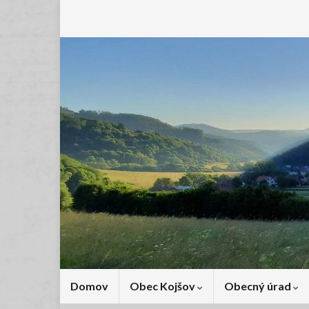
Domov
Obec Kojšov
Obecný úrad