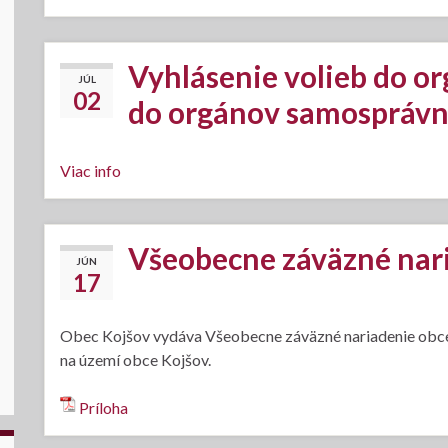
Vyhlásenie volieb do o
JÚL
02
do orgánov samosprávn
Viac info
Všeobecne záväzné nar
JÚN
17
Obec Kojšov vydáva Všeobecne záväzné nariadenie obce
na území obce Kojšov.
Príloha