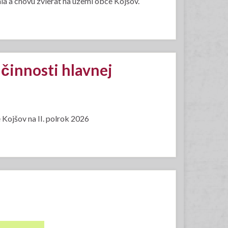
 a chovu zvierat na území obce Kojšov.
činnosti hlavnej
 Kojšov na II. polrok 2026