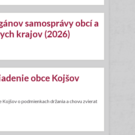
rgánov samosprávy obcí a
ych krajov (2026)
iadenie obce Kojšov
 Kojšov o podmienkach držania a chovu zvierat