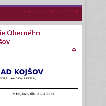
Všeobecne záväzné nariadenie č. 1/2015
tie Obecného
jšov