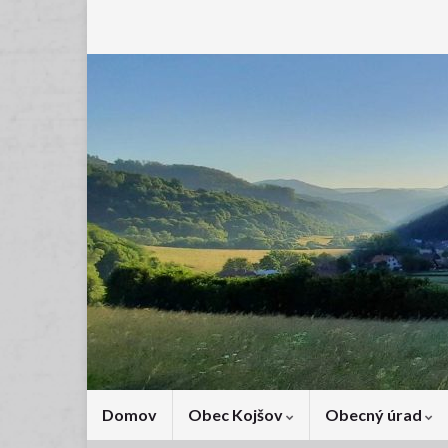
Domov
Obec Kojšov
Obecný úrad