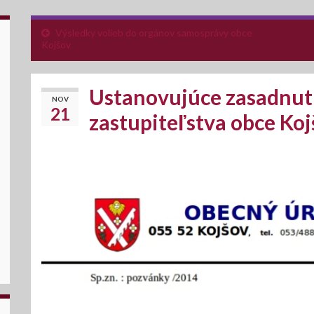
Výsledky volieb do orgánov samosprávy obce
Kojšov
Ustanovujúce zasadnu
NOV
21
zastupiteľstva obce Ko