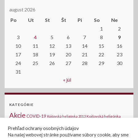
august 2026
Po
Ut
St
Št
Pi
So
Ne
1
2
3
4
5
6
7
8
9
10
11
12
13
14
15
16
17
18
19
20
21
22
23
24
25
26
27
28
29
30
31
« júl
KATEGÓRIE
Akcie
COVID-19
Kojšovská heligónka
Kojšovská heligónka 2013
2014
Kojšovská heligónka 2015
Komunálne voľby
Medzinárodná halušková
Prehľad ochrany osobných údajov
Novinky na stránke
šou - Kojšov
Na našej webovej stránke používame súbory cookie, aby sme