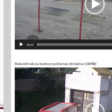
00:00
Rekonštrukcia budovy požiarnej zbrojnice (56MB)
Video
prehrávač