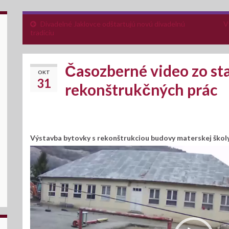
Divadelné Jaklovce odštartujú novú divadelnú
V
tradíciu
Časozberné video zo st
OKT
31
rekonštrukčných prác
Výstavba bytovky s rekonštrukciou budovy materskej škol
Video
prehrávač