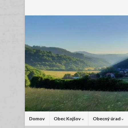
Domov
Obec Kojšov
Obecný úrad