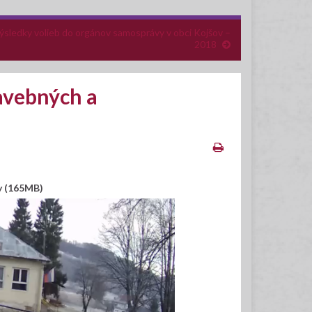
ýsledky volieb do orgánov samosprávy v obci Kojšov –
2018
avebných a
y (165MB)