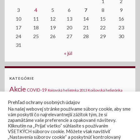
1
2
3
4
5
6
7
8
9
10
11
12
13
14
15
16
17
18
19
20
21
22
23
24
25
26
27
28
29
30
31
« júl
KATEGÓRIE
Akcie
COVID-19
Kojšovská heligónka
Kojšovská heligónka 2013
2014
Kojšovská heligónka 2015
Komunálne voľby
Medzinárodná halušková
Prehľad ochrany osobných údajov
Novinky na stránke
šou - Kojšov
Na našej webovej stránke používame súbory cookie, aby sme
Oznamy
vám poskytli čo najrelevantnejší zážitok tým, že si
Verejné súťaže
Voľby 2019
Voľby
Voľby do
zapamätáme vaše preferencie a opakované návštevy.
Úradná tabuľa
Zasadanie OZ
Kliknutím na „Prijať všetko“ súhlasíte s používaním
NRSR 2020
VŠETKÝCH súborov cookie. Môžete však navštíviť
„Nastavenia súborov cookie“ a poskytnúť kontrolovaný