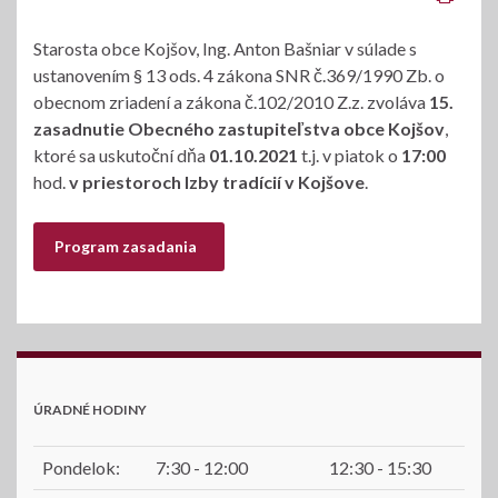
Starosta obce Kojšov, Ing. Anton Bašniar v súlade s
ustanovením § 13 ods. 4 zákona SNR č.369/1990 Zb. o
obecnom zriadení a zákona č.102/2010 Z.z. zvoláva
15.
zasadnutie Obecného zastupiteľstva obce Kojšov
,
ktoré sa uskutoční dňa
01.10.2021
t.j. v piatok o
17:00
hod.
v priestoroch Izby tradícií v Kojšove
.
Program zasadania
ÚRADNÉ HODINY
Pondelok:
7:30 - 12:00
12:30 - 15:30