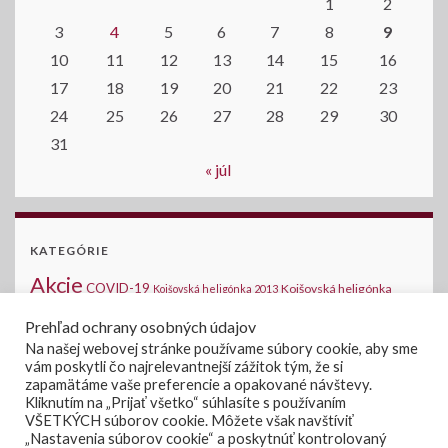
1
2
3
4
5
6
7
8
9
10
11
12
13
14
15
16
17
18
19
20
21
22
23
24
25
26
27
28
29
30
31
« júl
KATEGÓRIE
Akcie
COVID-19
Kojšovská heligónka
Kojšovská heligónka 2013
2014
Kojšovská heligónka 2015
Komunálne voľby
Medzinárodná halušková
Prehľad ochrany osobných údajov
Novinky na stránke
šou - Kojšov
Na našej webovej stránke používame súbory cookie, aby sme
Oznamy
vám poskytli čo najrelevantnejší zážitok tým, že si
Verejné súťaže
Voľby 2019
Voľby
Voľby do
zapamätáme vaše preferencie a opakované návštevy.
Úradná tabuľa
Zasadanie OZ
Kliknutím na „Prijať všetko“ súhlasíte s používaním
NRSR 2020
VŠETKÝCH súborov cookie. Môžete však navštíviť
„Nastavenia súborov cookie“ a poskytnúť kontrolovaný