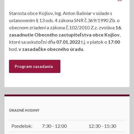
Starosta obce Kojšov, Ing. Anton Bašniar v súlade s
ustanovením § 13 ods. 4 zákona SNR č.369/1990 Zb. o
obecnom zriadení a zákona č.102/2010 Z.z. zvoláva
16.
zasadnutie Obecného zastupiteľstva obce Kojšov
,
ktoré sa uskutoční dňa
07.01.2022
t.j. v piatok o
17:00
hod.
v zasadačke obecného úradu
.
Program zasadania
ÚRADNÉ HODINY
Pondelok:
7:30 - 12:00
12:30 - 15:30