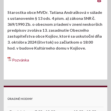
Starostka obce MVDr. Tatiana Andrašková v súlade
s ustanovením § 13 ods. 4 písm. a) zákona SNR č.
369/1990 Zb. o obecnom zriadení v znení neskorších
predpisov zvoláva 13. zasadnutie Obecného
zastupiteľstva obce Kojšov, ktoré sa uskutoční dňa
3. októbra 2024 (štvrtok) so začiatkom o 18:00
hod. v budove Kultúrneho domu v Kojšove.
Pozvánka
ÚRADNÉ HODINY