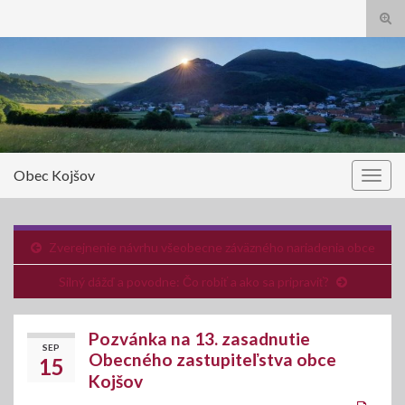
Tog
sear
Search for:
for
Obec Kojšov
Togg
navig
Zverejnenie návrhu všeobecne záväzného nariadenia obce
Silný dážď a povodne: Čo robiť a ako sa pripraviť?
Pozvánka na 13. zasadnutie
SEP
Obecného zastupiteľstva obce
15
Kojšov