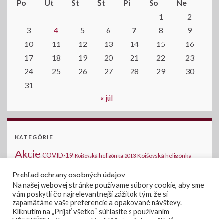
Po
Ut
St
Št
Pi
So
Ne
1
2
3
4
5
6
7
8
9
10
11
12
13
14
15
16
17
18
19
20
21
22
23
24
25
26
27
28
29
30
31
« júl
KATEGÓRIE
Akcie
COVID-19
Kojšovská heligónka
Kojšovská heligónka 2013
2014
Kojšovská heligónka 2015
Komunálne voľby
Medzinárodná halušková
Prehľad ochrany osobných údajov
Novinky na stránke
šou - Kojšov
Na našej webovej stránke používame súbory cookie, aby sme
Oznamy
vám poskytli čo najrelevantnejší zážitok tým, že si
Verejné súťaže
Voľby 2019
Voľby
Voľby do
zapamätáme vaše preferencie a opakované návštevy.
Úradná tabuľa
Zasadanie OZ
Kliknutím na „Prijať všetko“ súhlasíte s používaním
NRSR 2020