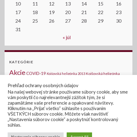
10
11
12
13
14
15
16
17
18
19
20
21
22
23
24
25
26
27
28
29
30
31
« júl
KATEGÓRIE
Akcie
COVID-19
Kojšovská heligónka
Kojšovská heligónka 2013
2014
Kojšovská heligónka 2015
Komunálne voľby
Medzinárodná halušková
Prehľad ochrany osobných údajov
Novinky na stránke
šou - Kojšov
Na našej webovej stránke používame súbory cookie, aby sme
Oznamy
vám poskytli čo najrelevantnejší zážitok tým, že si
Verejné súťaže
Voľby 2019
Voľby
Voľby do
zapamätáme vaše preferencie a opakované návštevy.
Úradná tabuľa
Zasadanie OZ
Kliknutím na „Prijať všetko“ súhlasíte s používaním
NRSR 2020
VŠETKÝCH súborov cookie. Môžete však navštíviť
„Nastavenia súborov cookie“ a poskytnúť kontrolovaný
súhlas.