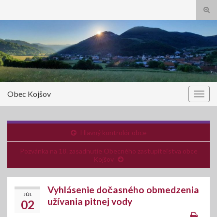
Tog
sear
Search for:
for
Obec Kojšov
Togg
navig
Hlavný kontrolór obce
Pozvánka na 18. zasadnutie Obecného zastupiteľstva obce
Kojšov
Vyhlásenie dočasného obmedzenia
JÚL
užívania pitnej vody
02