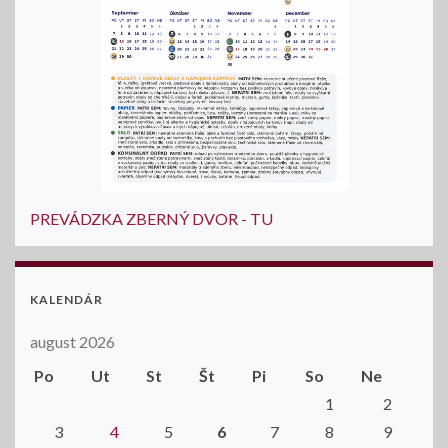
PREVÁDZKA ZBERNÝ DVOR - TU
KALENDÁR
august 2026
Po
Ut
St
Št
Pi
So
Ne
1
2
3
4
5
6
7
8
9