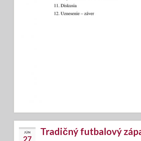
Tradičný futbalový záp
JÚN
27