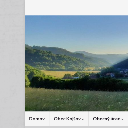
Domov
Obec Kojšov
Obecný úrad