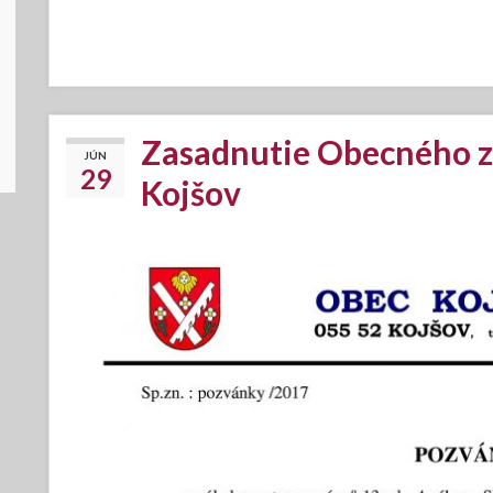
Zasadnutie Obecného z
JÚN
29
Kojšov