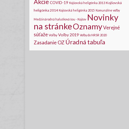
Akcie
COVID-19
Kojšovská
Kojšovská heligónka 2013
heligónka 2014
Kojšovská heligónka 2015
Komunálne voľby
Novinky
Medzinárodná halušková šou - Kojšov
na stránke
Oznamy
Verejné
súťaže
Voľby 2019
Voľby
Voľby do NRSR 2020
Úradná tabuľa
Zasadanie OZ