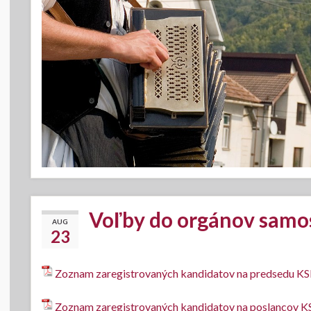
Voľby do orgánov samo
AUG
23
Zoznam zaregistrovaných kandidatov na predsedu K
Zoznam zaregistrovaných kandidatov na poslancov KS