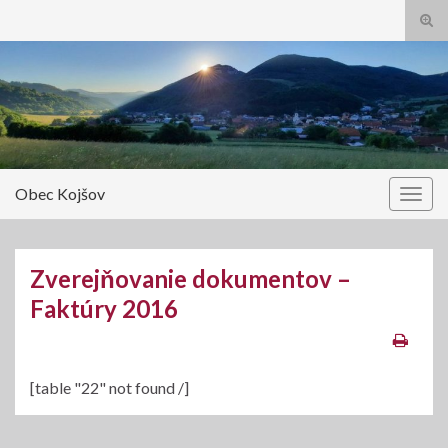
Tog
sear
Search for:
for
Obec Kojšov
Togg
navig
Zverejňovanie dokumentov –
Faktúry 2016
[table "22" not found /]