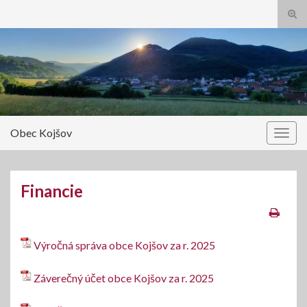
Tog
sear
Search for:
for
Obec Kojšov
Togg
navig
Financie
Výročná správa obce Kojšov za r. 2025
Záverečný účet obce Kojšov za r. 2025