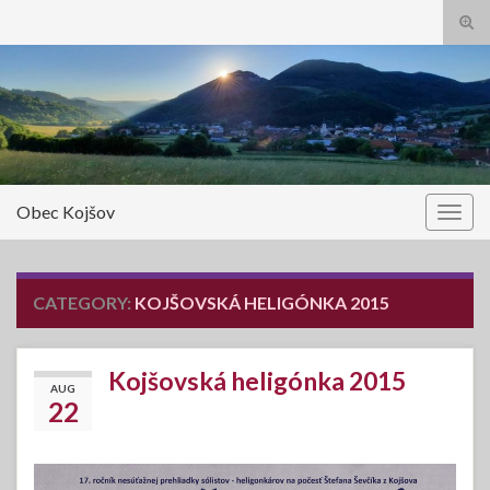
Tog
sear
Search for:
for
Obec Kojšov
Togg
navig
CATEGORY:
KOJŠOVSKÁ HELIGÓNKA 2015
Kojšovská heligónka 2015
AUG
22