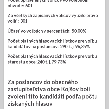
Počet oprávnených voličov vo volebnom
obvode:
601
Zo všetkých zapísaných voličov využilo právo
voliť :
301
Účasť vo voľbách v percentách:
50,00%
Počet platných hlasovacích lístkov pre voľbu
kandidátov na poslancov:
290
t. j.
96,35%
Počet platných hlasovacích lístkov pre voľbu
starostu obce:
240
t. j.
79,73%
Za poslancov do obecného
zastupiteľstva obce Kojšov boli
zvolení títo kandidáti podľa počtu
získaných hlasov