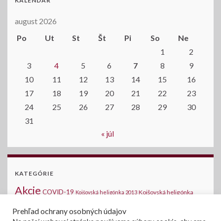
KALENDÁR
august 2026
Po
Ut
St
Št
Pi
So
Ne
1
2
3
4
5
6
7
8
9
10
11
12
13
14
15
16
17
18
19
20
21
22
23
24
25
26
27
28
29
30
31
« júl
KATEGÓRIE
Akcie
COVID-19
Kojšovská heligónka
Kojšovská heligónka 2013
2014
Kojšovská heligónka 2015
Komunálne voľby
Medzinárodná halušková
Prehľad ochrany osobných údajov
Novinky na stránke
šou - Kojšov