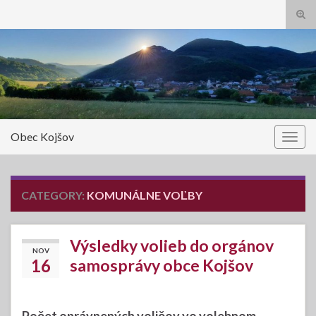
Tog
sear
Search for:
for
Obec Kojšov
Togg
navig
CATEGORY:
KOMUNÁLNE VOĽBY
Výsledky volieb do orgánov
NOV
16
samosprávy obce Kojšov