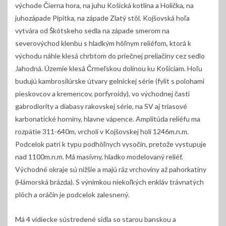
východe Čierna hora, na juhu Košická kotlina a Holička, na
juhozápade Pipitka, na západe Zlatý stôl. Kojšovská hoľa
vytvára od Škótskeho sedla na západe smerom na
severovýchod klenbu s hladkým hôľnym reliéfom, ktorá k
východu náhle klesá chrbtom do priečnej preliačiny cez sedlo
Jahodná. Územie klesá Črmeľskou dolinou ku Košiciam. Hoľu
budujú kambrosilúrske útvary gelnickej série (fylit s polohami
pieskovcov a kremencov, porfyroidy), vo východnej časti
gabrodiority a diabasy rakovskej série, na SV aj triasové
karbonatické horniny, hlavne vápence. Amplitúda reliéfu ma
rozpätie 311-640m, vrcholí v Kojšovskej holi 1246m.n.m.
Podcelok patrí k typu podhôľnych vysočín, pretože vystupuje
nad 1100m.n.m. Má masívny, hladko modelovaný reliéf.
Východné okraje sú nižšie a majú ráz vrchoviny až pahorkatiny
(Hámorská brázda). S výnimkou niekoľkých enkláv trávnatých
plôch a oráčin je podcelok zalesnený.
Má 4 vidiecke sústredené sídla so starou banskou a