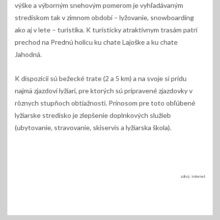
výške a výborným snehovým pomerom je vyhľadávaným
strediskom tak v zimnom období – lyžovanie, snowboarding
ako aj v lete – turistika. K turisticky atraktívnym trasám patrí
prechod na Prednú holicu ku chate Lajoške a ku chate
Jahodná.
K dispozícii sú bežecké trate (2 a 5 km) a na svoje si prídu
najmä zjazdoví lyžiari, pre ktorých sú pripravené zjazdovky v
rôznych stupňoch obtiažnosti. Prínosom pre toto obľúbené
lyžiarske stredisko je zlepšenie doplnkových služieb
(ubytovanie, stravovanie, skiservis a lyžiarska škola).
zdroj: internet