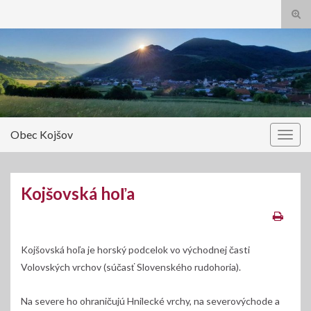
Tog
sear
Search for:
for
Obec Kojšov
Togg
navig
Kojšovská hoľa
Kojšovská hoľa je horský podcelok vo východnej časti
Volovských vrchov (súčasť Slovenského rudohoria).
Na severe ho ohraničujú Hnilecké vrchy, na severovýchode a