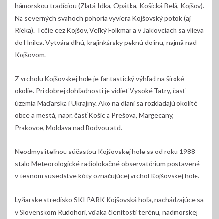
hámorskou tradíciou (Zlatá Idka, Opátka, Košická Belá, Kojšov).
Na severných svahoch pohoria vyviera Kojšovský potok (aj
Rieka). Tečie cez Kojšov, Veľký Folkmar a v Jaklovciach sa vlieva
do Hnilca. Vytvára dlhú, krajinkársky peknú dolinu, najmä nad
Kojšovom.
Z vrcholu Kojšovskej hole je fantastický výhľad na široké
okolie. Pri dobrej dohľadnosti je vidieť Vysoké Tatry, časť
územia Maďarska i Ukrajiny. Ako na dlani sa rozkladajú okolité
obce a mestá, napr. časť Košíc a Prešova, Margecany,
Prakovce, Moldava nad Bodvou atd.
Neodmysliteľnou súčasťou Kojšovskej hole sa od roku 1988
stalo Meteorologické radiolokačné observatórium postavené
v tesnom susedstve kóty označujúcej vrchol Kojšovskej hole.
Lyžiarske stredisko SKI PARK Kojšovská hoľa, nachádzajúce sa
v Slovenskom Rudohorí, vďaka členitosti terénu, nadmorskej