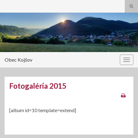
Tog
sear
Search for:
for
Obec Kojšov
Togg
navig
Fotogaléria 2015
[album id=10 template=extend]