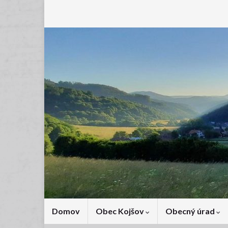
Domov
Obec Kojšov
Obecný úrad