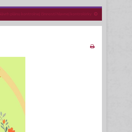
Návrh plánu kontrolnej činnosti hlavnej kontrolórky