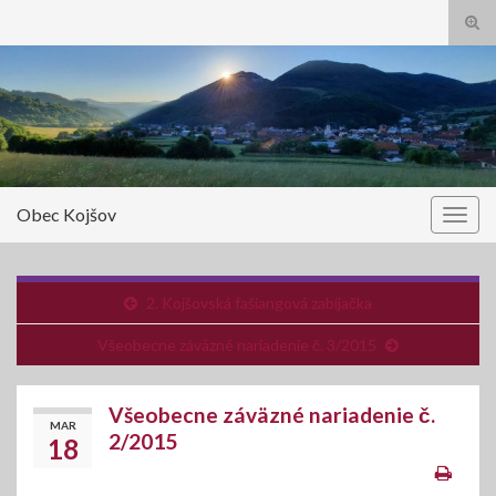
Tog
sear
Search for:
for
Obec Kojšov
Togg
navig
2. Kojšovská fašiangová zabíjačka
Všeobecne záväzné nariadenie č. 3/2015
Všeobecne záväzné nariadenie č.
MAR
2/2015
18