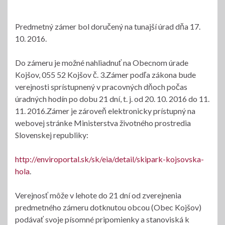
Predmetný zámer bol doručený na tunajší úrad dňa 17.
10. 2016.
Do zámeru je možné nahliadnuť na Obecnom úrade
Kojšov, 055 52 Kojšov č. 3.Zámer podľa zákona bude
verejnosti sprístupnený v pracovných dňoch počas
úradných hodín po dobu 21 dní, t. j. od 20. 10. 2016 do 11.
11. 2016.Zámer je zároveň elektronicky prístupný na
webovej stránke Ministerstva životného prostredia
Slovenskej republiky:
http://enviroportal.sk/sk/eia/detail/skipark-kojsovska-
hola
.
Verejnosť môže v lehote do 21 dní od zverejnenia
predmetného zámeru dotknutou obcou (Obec Kojšov)
podávať svoje písomné pripomienky a stanoviská k