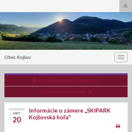
Tog
sear
Search for:
for
Obec Kojšov
Togg
navig
KOJŠOVSKÁ HELIGÓNKA 2016
Prieskum verejnej mienky
Informácie o zámere „SKIPARK
OKT
Kojšovská hoľa“
20