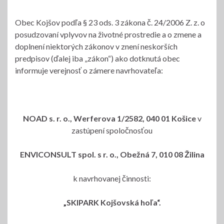
Obec Kojšov podľa § 23 ods. 3 zákona č. 24/2006 Z. z. o
posudzovaní vplyvov na životné prostredie a o zmene a
doplnení niektorých zákonov v znení neskorších
predpisov (ďalej iba „zákon“) ako dotknutá obec
informuje verejnosť o zámere navrhovateľa:
NOAD s. r. o., Werferova 1/2582, 040 01 Košice
v
zastúpení spoločnosťou
ENVICONSULT spol. s r. o., Obežná 7, 010 08 Žilina
k navrhovanej činnosti:
„SKIPARK Kojšovská hoľa“.