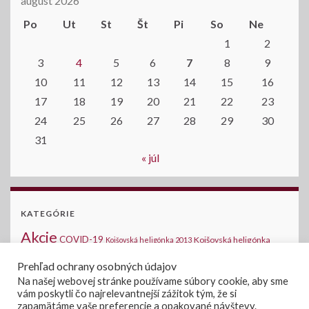
august 2026
Po
Ut
St
Št
Pi
So
Ne
1
2
3
4
5
6
7
8
9
10
11
12
13
14
15
16
17
18
19
20
21
22
23
24
25
26
27
28
29
30
31
« júl
KATEGÓRIE
Akcie
COVID-19
Kojšovská heligónka
Kojšovská heligónka 2013
2014
Kojšovská heligónka 2015
Komunálne voľby
Medzinárodná halušková
Prehľad ochrany osobných údajov
Novinky na stránke
šou - Kojšov
Na našej webovej stránke používame súbory cookie, aby sme
Oznamy
vám poskytli čo najrelevantnejší zážitok tým, že si
Verejné súťaže
Voľby 2019
Voľby
Voľby do
zapamätáme vaše preferencie a opakované návštevy.