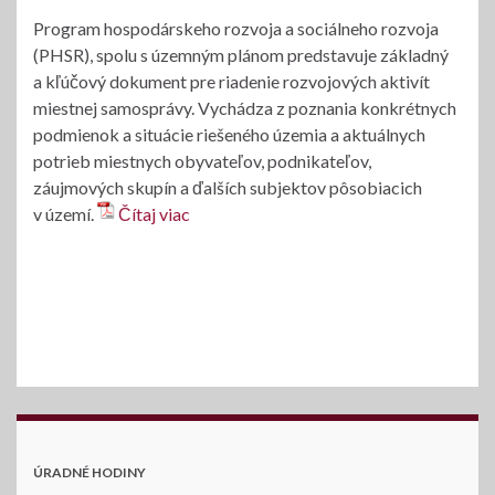
Program hospodárskeho rozvoja a sociálneho rozvoja
(PHSR), spolu s územným plánom predstavuje základný
a kľúčový dokument pre riadenie rozvojových aktivít
miestnej samosprávy. Vychádza z poznania konkrétnych
podmienok a situácie riešeného územia a aktuálnych
potrieb miestnych obyvateľov, podnikateľov,
záujmových skupín a ďalších subjektov pôsobiacich
v území.
Čítaj viac
ÚRADNÉ HODINY