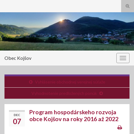
Tog
sear
Search for:
for
Obec Kojšov
Togg
navig
Vyhlásenie obchodnej verejnej súťaže
Vyhodnotenie predložených ponúk
Program hospodárskeho rozvoja
DEC
obce Kojšov na roky 2016 až 2022
07