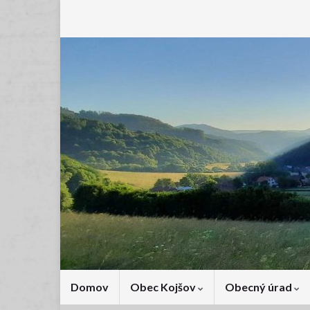
Domov
Obec Kojšov
Obecný úrad