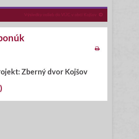
Výsledky volieb do VÚC v obci Kojšov
 ponúk
ojekt: Zberný dvor Kojšov
)