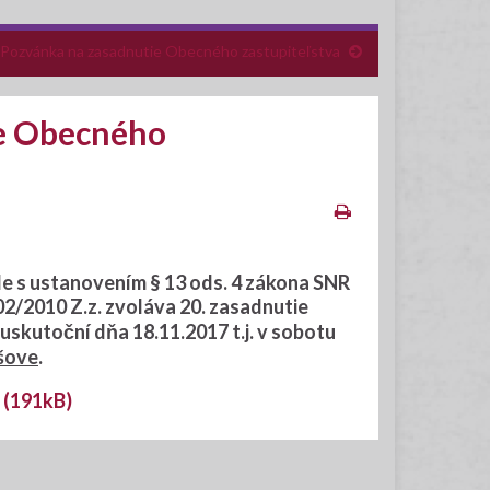
Pozvánka na zasadnutie Obecného zastupiteľstva
e Obecného
de s ustanovením § 13 ods. 4 zákona SNR
02/2010 Z.z. zvoláva
20. zasadnutie
a uskutoční dňa
18.11.2017
t.j. v sobotu
jšove
.
 (191kB)