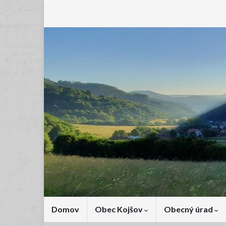
Domov
Obec Kojšov
Obecný úrad