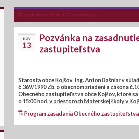
Výsledky volieb do VÚC v obci Kojšov
Pozvánka na zasadnuti
NOV
13
zastupiteľstva
Starosta obce Kojšov, Ing. Anton Bašniar v súla
č.369/1990 Zb. o obecnom zriadení a zákona č.1
Obecného zastupiteľstva obce Kojšov
, ktoré s
o
15:00
hod.
v priestoroch Materskej školy v Ko
Program zasadania Obecného zastupiteľstva