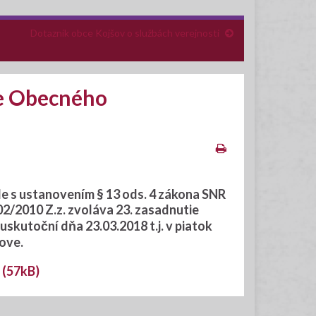
Dotazník obce Kojšov o službách verejnosti
e Obecného
de s ustanovením § 13 ods. 4 zákona SNR
02/2010 Z.z. zvoláva
23. zasadnutie
a uskutoční dňa 23
.03.2018
t.j. v piatok
šove
.
 (57kB)