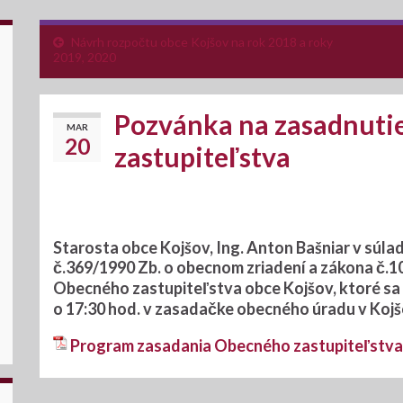
Návrh rozpočtu obce Kojšov na rok 2018 a roky
2019, 2020
Pozvánka na zasadnuti
MAR
20
zastupiteľstva
Starosta obce Kojšov, Ing. Anton Bašniar v súla
č.369/1990 Zb. o obecnom zriadení a zákona č.1
Obecného zastupiteľstva obce Kojšov
, ktoré s
o
17:30
hod.
v zasadačke obecného úradu v Koj
Program zasadania Obecného zastupiteľstva