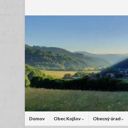
Domov
Obec Kojšov
Obecný úrad