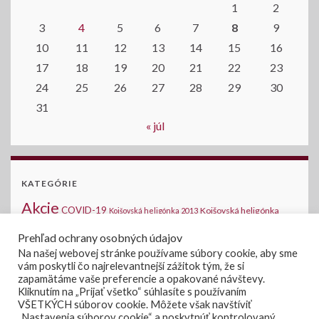
1
2
3
4
5
6
7
8
9
10
11
12
13
14
15
16
17
18
19
20
21
22
23
24
25
26
27
28
29
30
31
« júl
KATEGÓRIE
Akcie
COVID-19
Kojšovská heligónka
Kojšovská heligónka 2013
2014
Kojšovská heligónka 2015
Komunálne voľby
Medzinárodná halušková
Prehľad ochrany osobných údajov
Novinky na stránke
šou - Kojšov
Na našej webovej stránke používame súbory cookie, aby sme
Oznamy
vám poskytli čo najrelevantnejší zážitok tým, že si
Verejné súťaže
Voľby 2019
Voľby
Voľby do
zapamätáme vaše preferencie a opakované návštevy.
Úradná tabuľa
Zasadanie OZ
Kliknutím na „Prijať všetko“ súhlasíte s používaním
NRSR 2020
VŠETKÝCH súborov cookie. Môžete však navštíviť
„Nastavenia súborov cookie“ a poskytnúť kontrolovaný