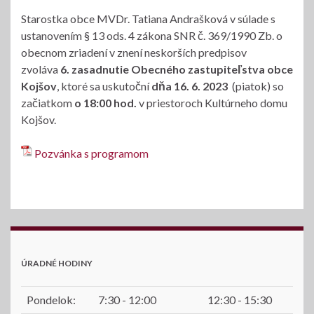
Starostka obce MVDr. Tatiana Andrašková v súlade s
ustanovením § 13 ods. 4 zákona SNR č. 369/1990 Zb. o
obecnom zriadení v znení neskorších predpisov
zvoláva
6. zasadnutie Obecného zastupiteľstva obce
Kojšov
, ktoré sa uskutoční
dňa 16. 6. 2023
(piatok) so
začiatkom
o 18:00 hod.
v priestoroch Kultúrneho domu
Kojšov.
Pozvánka s programom
ÚRADNÉ HODINY
Pondelok:
7:30 - 12:00
12:30 - 15:30