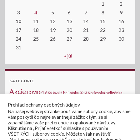
1
2
3
4
5
6
7
8
9
10
11
12
13
14
15
16
17
18
19
20
21
22
23
24
25
26
27
28
29
30
31
« júl
KATEGÓRIE
Akcie
COVID-19
Kojšovská heligónka
Kojšovská heligónka 2013
2014
Kojšovská heligónka 2015
Komunálne voľby
Medzinárodná halušková
Prehľad ochrany osobných údajov
Novinky na stránke
šou - Kojšov
Na našej webovej stránke používame súbory cookie, aby sme
Oznamy
vám poskytli čo najrelevantnejší zážitok tým, že si
Verejné súťaže
Voľby 2019
Voľby
Voľby do
zapamätáme vaše preferencie a opakované návštevy.
Úradná tabuľa
Zasadanie OZ
Kliknutím na „Prijať všetko“ súhlasíte s používaním
NRSR 2020
VŠETKÝCH súborov cookie. Môžete však navštíviť
„Nastavenia súborov cookie“ a poskytnúť kontrolovaný