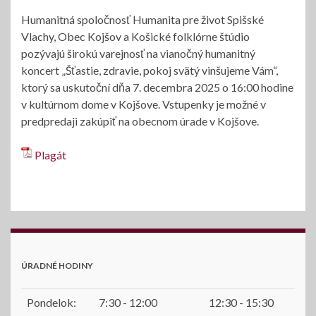
Humanitná spoločnosť Humanita pre život Spišské
Vlachy, Obec Kojšov a Košické folklórne štúdio
pozývajú širokú varejnosť na vianočný humanitný
koncert „Šťastie, zdravie, pokoj svätý vinšujeme Vám“,
ktorý sa uskutoční dňa 7. decembra 2025 o 16:00 hodine
v kultúrnom dome v Kojšove. Vstupenky je možné v
predpredaji zakúpiť na obecnom úrade v Kojšove.
Plagát
ÚRADNÉ HODINY
Pondelok:
7:30 - 12:00
12:30 - 15:30