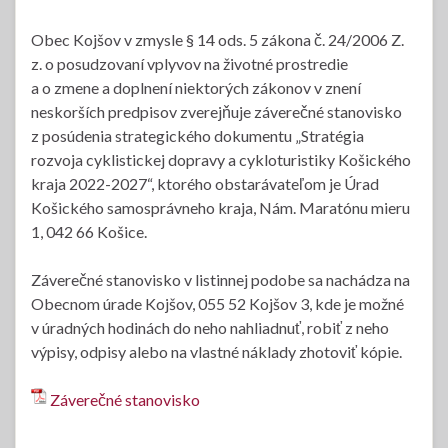
Obec Kojšov v zmysle § 14 ods. 5 zákona č. 24/2006 Z.
z. o posudzovaní vplyvov na životné prostredie
a o zmene a doplnení niektorých zákonov v znení
neskorších predpisov zverejňuje záverečné stanovisko
z posúdenia strategického dokumentu „Stratégia
rozvoja cyklistickej dopravy a cykloturistiky Košického
kraja 2022-2027“, ktorého obstarávateľom je Úrad
Košického samosprávneho kraja, Nám. Maratónu mieru
1, 042 66 Košice.
Záverečné stanovisko v listinnej podobe sa nachádza na
Obecnom úrade Kojšov, 055 52 Kojšov 3, kde je možné
v úradných hodinách do neho nahliadnuť, robiť z neho
výpisy, odpisy alebo na vlastné náklady zhotoviť kópie.
Záverečné stanovisko