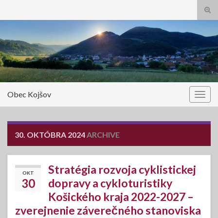
Tog
sear
Search for:
for
Obec Kojšov
Togg
navig
30. OKTÓBRA 2024
ARCHIVE
Stratégia rozvoja cyklistickej
OKT
30
dopravy a cykloturistiky
Košického kraja 2022-2027 –
zverejnenie záverečného stanoviska