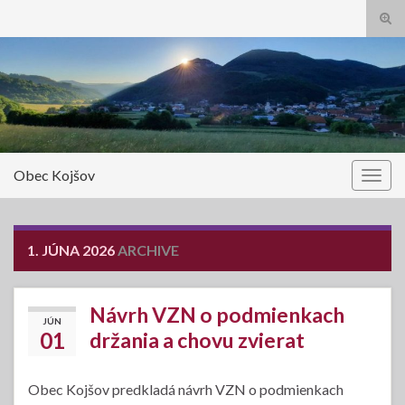
Tog
sear
Search for:
for
Obec Kojšov
Togg
navig
1. JÚNA 2026
ARCHIVE
Návrh VZN o podmienkach
JÚN
01
držania a chovu zvierat
Obec Kojšov predkladá návrh VZN o podmienkach