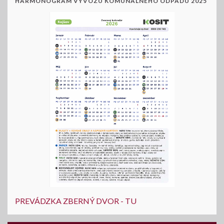
HARMONOGRAM VÝVOZU KOMUNÁLNEHO ODPADU 2025
PREVÁDZKA ZBERNÝ DVOR - TU