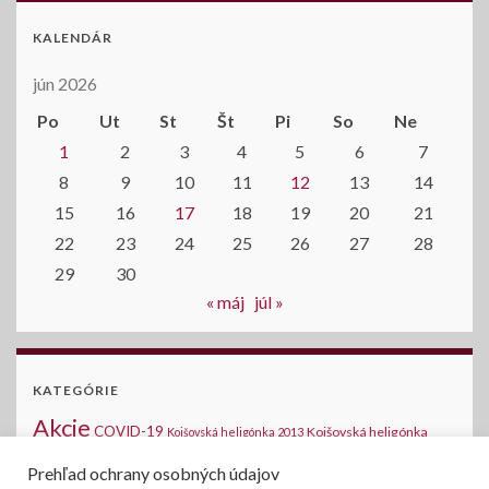
KALENDÁR
jún 2026
Po
Ut
St
Št
Pi
So
Ne
1
2
3
4
5
6
7
8
9
10
11
12
13
14
15
16
17
18
19
20
21
22
23
24
25
26
27
28
29
30
« máj
júl »
KATEGÓRIE
Akcie
COVID-19
Kojšovská heligónka
Kojšovská heligónka 2013
2014
Kojšovská heligónka 2015
Komunálne voľby
Medzinárodná halušková
Prehľad ochrany osobných údajov
Novinky na stránke