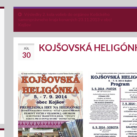
Výsledky 2. kola volieb do orgánov Košického
samosprávneho kraja konaných 23.11.2013 v obci
Kojšov
KOJŠOVSKÁ HELIGÓNK
JÚL
30