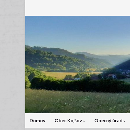
Domov
Obec Kojšov
Obecný úrad