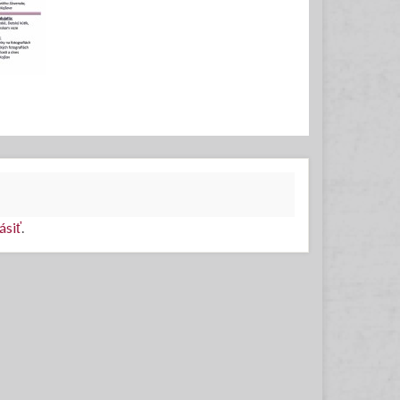
ásiť
.