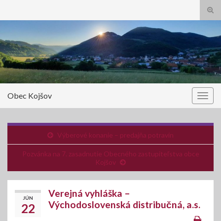
Tog
sear
Search for:
for
Obec Kojšov
Togg
navig
Výberové konanie – predajňa potravín
Pozvánka na 7. zasadnutie Obecného zastupiteľstva obce
Kojšov
Verejná vyhláška –
JÚN
Východoslovenská distribučná, a.s.
22