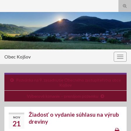
Tog
sear
Search for:
for
Obec Kojšov
Togg
navig
Pozvánka na 9. zasadnutie Obecného zastupiteľstva obce
Kojšov
Výberové konanie – prenájom pozemku
Žiadosť o vydanie súhlasu na výrub
NOV
dreviny
21