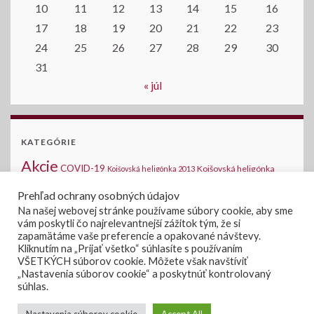
10
11
12
13
14
15
16
17
18
19
20
21
22
23
24
25
26
27
28
29
30
31
« júl
KATEGÓRIE
Akcie
COVID-19
Kojšovská heligónka
Kojšovská heligónka 2013
2014
Kojšovská heligónka 2015
Komunálne voľby
Medzinárodná halušková
Prehľad ochrany osobných údajov
Novinky na stránke
šou - Kojšov
Na našej webovej stránke používame súbory cookie, aby sme
Oznamy
vám poskytli čo najrelevantnejší zážitok tým, že si
Verejné súťaže
Voľby 2019
Voľby
Voľby do
zapamätáme vaše preferencie a opakované návštevy.
Úradná tabuľa
Zasadanie OZ
Kliknutím na „Prijať všetko“ súhlasíte s používaním
NRSR 2020
VŠETKÝCH súborov cookie. Môžete však navštíviť
„Nastavenia súborov cookie“ a poskytnúť kontrolovaný
súhlas.