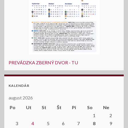
PREVÁDZKA ZBERNÝ DVOR - TU
KALENDÁR
august 2026
Po
Ut
St
Št
Pi
So
Ne
1
2
3
4
5
6
7
8
9