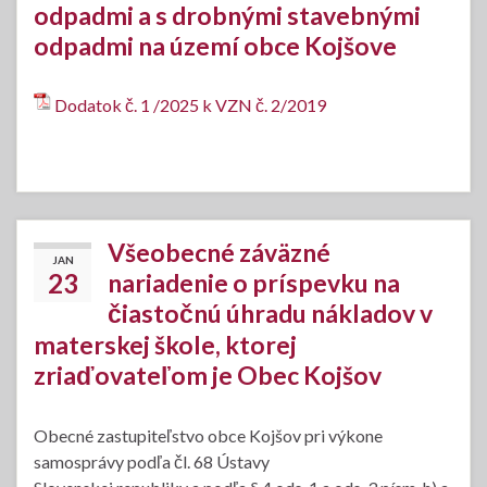
odpadmi a s drobnými stavebnými
odpadmi na území obce Kojšove
Dodatok č. 1 /2025 k VZN č. 2/2019
Všeobecné záväzné
JAN
23
nariadenie o príspevku na
čiastočnú úhradu nákladov v
materskej škole, ktorej
zriaďovateľom je Obec Kojšov
Obecné zastupiteľstvo obce Kojšov pri výkone
samosprávy podľa čl. 68 Ústavy