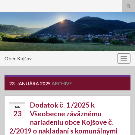
Tog
sear
Search for:
for
Obec Kojšov
Togg
navig
23. JANUÁRA 2025
ARCHIVE
Dodatok č. 1 /2025 k
JAN
23
Všeobecne záväznému
nariadeniu obce Kojšove č.
2/2019 o nakladaní s komunálnymi