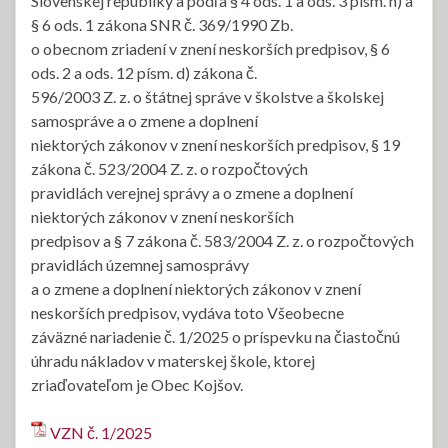
Slovenskej republiky a podľa § 4 ods. 1 a ods. 3 písm. h) a
§ 6 ods. 1 zákona SNR č. 369/1990 Zb.
o obecnom zriadení v znení neskorších predpisov, § 6
ods. 2 a ods. 12 písm. d) zákona č.
596/2003 Z. z. o štátnej správe v školstve a školskej
samospráve a o zmene a doplnení
niektorých zákonov v znení neskorších predpisov, § 19
zákona č. 523/2004 Z. z. o rozpočtových
pravidlách verejnej správy a o zmene a doplnení
niektorých zákonov v znení neskorších
predpisov a § 7 zákona č. 583/2004 Z. z. o rozpočtových
pravidlách územnej samosprávy
a o zmene a doplnení niektorých zákonov v znení
neskorších predpisov, vydáva toto Všeobecne
záväzné nariadenie č. 1/2025 o príspevku na čiastočnú
úhradu nákladov v materskej škole, ktorej
zriaďovateľom je Obec Kojšov.
VZN č. 1/2025