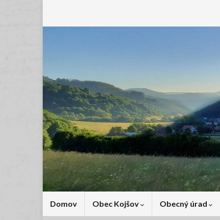
Domov
Obec Kojšov
Obecný úrad