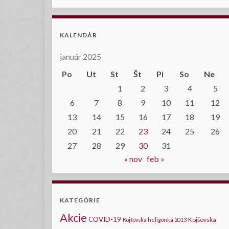
KALENDÁR
január 2025
Po
Ut
St
Št
Pi
So
Ne
1
2
3
4
5
6
7
8
9
10
11
12
13
14
15
16
17
18
19
20
21
22
23
24
25
26
27
28
29
30
31
« nov
feb »
KATEGÓRIE
Akcie
COVID-19
Kojšovská
Kojšovská heligónka 2013