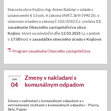
Starosta obce Kojšov, Ing. Anton Bašniar v súlade s
ustanovením § 13 ods. 4 zákona SNR č.369/1990 Zb. o
obecnom zriadení a zákona č.102/2010 Z.z. zvoláva
13.
zasadnutie Obecného zastupiteľstva obce
Kojšov
, ktoré sa uskutoční dňa
12.03.2021
t.j. v piatok
o
17:00
hod.
v zasadačke obecného úradu v Kojšove
.
Program zasadnutia Obecného zastupiteľstva
Zmeny v nakladaní s
JAN
04
komunálnym odpadom
Zmeny v nakladaní s komunálnym odpadom a s
vytriedenými zložkami z komunálnych odpadov – Plasty,
Sklo, Papier