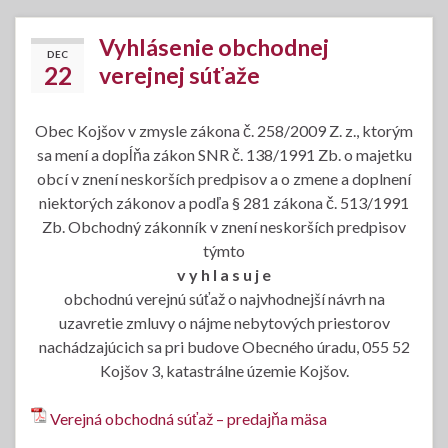
Vyhlásenie obchodnej
DEC
22
verejnej súťaže
Obec Kojšov v zmysle zákona č. 258/2009 Z. z., ktorým
sa mení a dopĺňa zákon SNR č. 138/1991 Zb. o majetku
obcí v znení neskorších predpisov a o zmene a doplnení
niektorých zákonov a podľa § 281 zákona č. 513/1991
Zb. Obchodný zákonník v znení neskorších predpisov
týmto
v y h l a s u j e
obchodnú verejnú súťaž o najvhodnejší návrh na
uzavretie zmluvy o nájme nebytových priestorov
nachádzajúcich sa pri budove Obecného úradu, 055 52
Kojšov 3, katastrálne územie Kojšov.
Verejná obchodná súťaž – predajňa mäsa