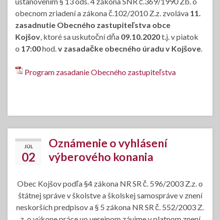
ustanovením § 13 ods. 4 zákona SNR č.369/1990 Zb. o
obecnom zriadení a zákona č.102/2010 Z.z. zvoláva
11.
zasadnutie Obecného zastupiteľstva obce
Kojšov
, ktoré sa uskutoční dňa
09.10.2020
t.j. v piatok
o
17:00
hod.
v zasadačke obecného úradu v Kojšove
.
Program zasadanie Obecného zastupiteľstva
Oznámenie o vyhlásení
JÚL
02
výberového konania
Obec Kojšov podľa §4 zákona NR SR č. 596/2003 Z.z. o
štátnej správe v školstve a školskej samospráve v znení
neskorších predpisov a § 5 zákona NR SR č. 552/2003 Z.
z. o výkone práce vo verejnom záujme v platnom znení