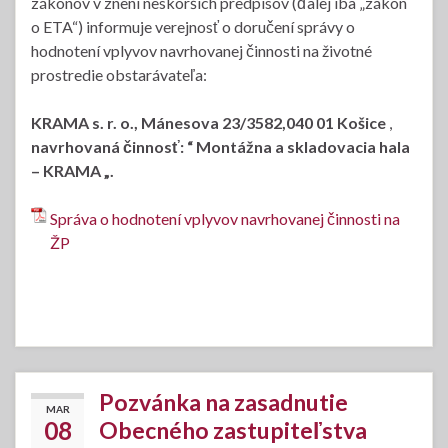
zákonov v znení neskorších predpisov (ďalej iba „zákon
o ETA“) informuje verejnosť o doručení správy o
hodnotení vplyvov navrhovanej činnosti na životné
prostredie obstarávateľa:
KRAMA s. r. o., Mánesova 23/3582,040 01 Košice
,
navrhovaná činnosť:
“ Montážna a skladovacia hala
– KRAMA „.
Správa o hodnotení vplyvov navrhovanej činnosti na
ŽP
Pozvánka na zasadnutie
MAR
08
Obecného zastupiteľstva