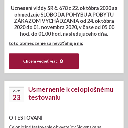
Uznesení vlády SR č. 678 z 22. októbra 2020 sa
obmedzuje SLOBODA POHYBU A POBYTU
ZÁKAZOM VYCHÁDZANIA od 24. októbra
2020 do 01. novembra 2020, v čase od 05.00
hod. do 01.00 hod. nasledujúceho dňa.
toto obmedzenie sa nevzťahuje na:
Chcem vedieť viac
Usmernenie k celoplošnému
OKT
23
testovaniu
O TESTOVANÍ
Celoplošné testovanie obyvateľov Slovenska sa