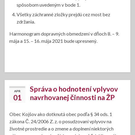
spôsobom uvedeným v bode 1.
Všetky záchranné zložky prejdú cez most bez
zdržania.
Harmonogram dopravných obmedzení v dňoch 8. – 9.
mája a 15. – 16. mája 2021 bude upresnený.
Správa o hodnotení vplyvov
APR
01
navrhovanej činnosti na ŽP
Obec Kojšov ako dotknutá obec podľa § 34 ods. 1
zákona Č. 24/2006 Z. z. o posudzovaní vplyvov na
životné prostredie a o zmene a doplnení niektorých