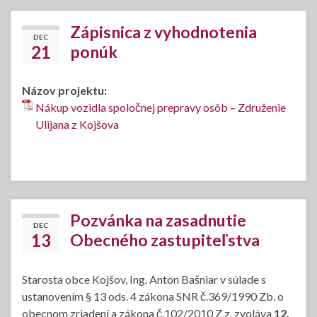
Zápisnica z vyhodnotenia
DEC
21
ponúk
Názov projektu:
Nákup vozidla spoločnej prepravy osôb – Združenie
Ulijana z Kojšova
Pozvánka na zasadnutie
DEC
13
Obecného zastupiteľstva
Starosta obce Kojšov, Ing. Anton Bašniar v súlade s
ustanovením § 13 ods. 4 zákona SNR č.369/1990 Zb. o
obecnom zriadení a zákona č.102/2010 Z.z. zvoláva
12.