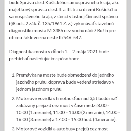
bude Správa ciest Košického samosprávneho kraja, ako
majetkový správca ciest II. a III. tr. na území Košického
samosprávneho kraja, v rámci vlastnej činnosti správcu
(§8 ods. 2 zák. č. 135/1961 Z. z.) vykonávať stavebnú
diagnostiku mosta M 3386 cez vodnú nádrž Ružín pre
obcou Jaklovce na ceste II/546, 547.
Diagnostika mosta v dňoch 1. – 2. mája 2021 bude
prebiehať nasledujúcim spôsobom:
Premávka na moste bude obmedzená do jedného
jazdného pruhu, doprava bude vedená striedavo v
jednom jazdnom pruhu.
Motorové vozidlá s hmotnosťou nad 3,5t budú mať
zakázaný prejazd cez most v čase medzi 8:00 –
10:00 (1.meranie), 11:00 – 13:00 (2.meranie), 14:00 –
16:00 (3.meranie) a 17:00 – 19:00 hod. (4.meranie).
Motorové vozidlá a autobusy prejdú cez most