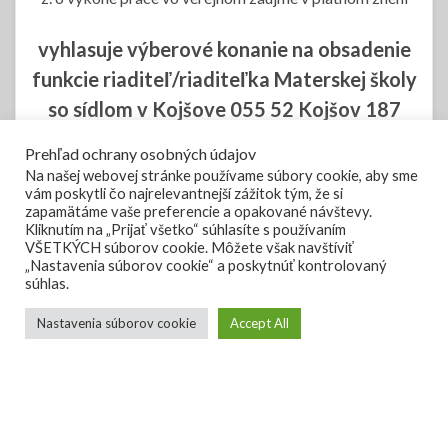
vyhlasuje výberové konanie na obsadenie
funkcie riaditeľ/riaditeľka Materskej školy
so sídlom v Kojšove 055 52 Kojšov 187
Prehľad ochrany osobných údajov
Výberové konanie – riaditeľ/riaditeľka MŠ Kojšov
Na našej webovej stránke používame súbory cookie, aby sme
vám poskytli čo najrelevantnejší zážitok tým, že si
zapamätáme vaše preferencie a opakované návštevy.
Kliknutím na „Prijať všetko“ súhlasíte s používaním
VŠETKÝCH súborov cookie. Môžete však navštíviť
„Nastavenia súborov cookie“ a poskytnúť kontrolovaný
Pozvánka na zasadnutie
JÚN
súhlas.
24
Obecného zastupiteľstva
Nastavenia súborov cookie
Accept All
Starosta obce Kojšov, Ing. Anton Bašniar v súlade s
ustanovením § 13 ods. 4 zákona SNR č.369/1990 Zb. o
obecnom zriadení a zákona č.102/2010 Z.z. zvoláva
10.
zasadnutie Obecného zastupiteľstva obce