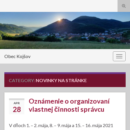
Tog
sear
Search for:
for
Obec Kojšov
Togg
navig
CATEGORY:
NOVINKY NA STRÁNKE
Oznámenie o organizovaní
APR
28
vlastnej činnosti správcu
V dňoch 1. – 2. mája, 8. – 9. mája a 15. – 16. mája 2021