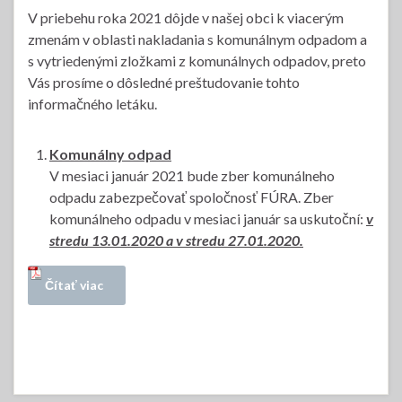
V priebehu roka 2021 dôjde v našej obci k viacerým
zmenám v oblasti nakladania s komunálnym odpadom a
s vytriedenými zložkami z komunálnych odpadov, preto
Vás prosíme o dôsledné preštudovanie tohto
informačného letáku.
Komunálny odpad
V mesiaci január 2021 bude zber komunálneho
odpadu zabezpečovať spoločnosť FÚRA. Zber
komunálneho odpadu v mesiaci január sa uskutoční:
v
stredu 13.01.2020 a v stredu 27.01.2020.
Čítať viac