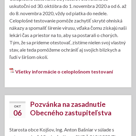
uskutoční od 30. októbra do 1. novembra 2020 a od 6. až
do 8. novembra 2020, vždy od piatka do nedele.
Celoplošné testovanie pomôže zachytiť skryté ohniská
nákazy a spomaliť šírenie vírusu, vďaka čomu získajú naši
lekári čas a priestor na to, aby sa postarali o chorých.
Tým, že sa prídeme otestovať, zistíme nielen svoj vlastný
stav, ale teda pomôžeme ochrániť aj svojich blízkych a
ľudí v širšom okolí.
Všetky informácie o celoplošnom testovaní
Pozvánka na zasadnutie
OKT
06
Obecného zastupiteľstva
Starosta obce Kojšov, Ing. Anton Bašniar v súlade s