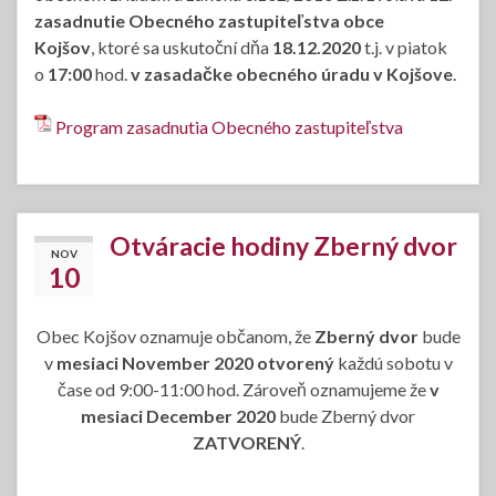
zasadnutie Obecného zastupiteľstva obce
Kojšov
, ktoré sa uskutoční dňa
18.12.2020
t.j. v piatok
o
17:00
hod.
v zasadačke obecného úradu v Kojšove
.
Program zasadnutia Obecného zastupiteľstva
Otváracie hodiny Zberný dvor
NOV
10
Obec Kojšov oznamuje občanom, že
Zberný dvor
bude
v
mesiaci November 2020 otvorený
každú sobotu v
čase od 9:00-11:00 hod. Zároveň oznamujeme že
v
mesiaci
December 2020
bude Zberný dvor
ZATVORENÝ
.