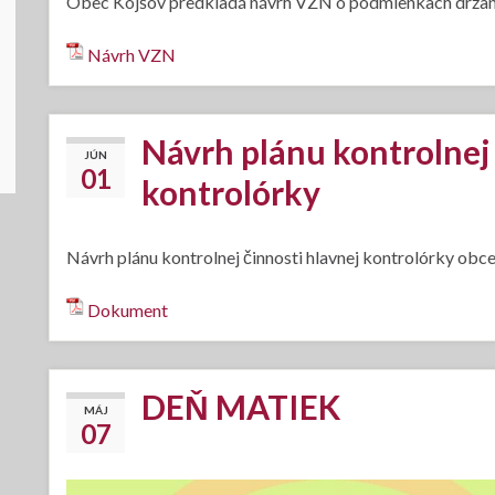
Obec Kojšov predkladá návrh VZN o podmienkach držania
Návrh VZN
Návrh plánu kontrolnej 
JÚN
01
kontrolórky
Návrh plánu kontrolnej činnosti hlavnej kontrolórky obce
Dokument
DEŇ MATIEK
MÁJ
07