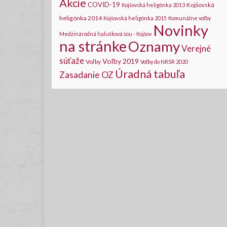
Akcie
COVID-19
Kojšovská
Kojšovská heligónka 2013
heligónka 2014
Kojšovská heligónka 2015
Komunálne voľby
Novinky
Medzinárodná halušková šou - Kojšov
na stránke
Oznamy
Verejné
súťaže
Voľby 2019
Voľby
Voľby do NRSR 2020
Úradná tabuľa
Zasadanie OZ