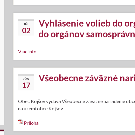
Vyhlásenie volieb do o
JÚL
02
do orgánov samosprávn
Viac info
Všeobecne záväzné nar
JÚN
17
Obec Kojšov vydáva Všeobecne záväzné nariadenie obce
na území obce Kojšov.
Príloha