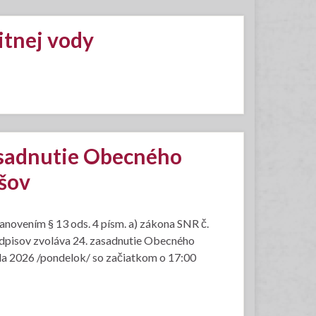
itnej vody
asadnutie Obecného
jšov
novením § 13 ods. 4 písm. a) zákona SNR č.
edpisov zvoláva 24. zasadnutie Obecného
júla 2026 /pondelok/ so začiatkom o 17:00