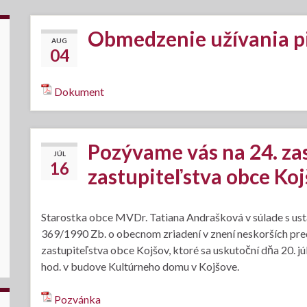
Obmedzenie užívania p
AUG
04
Dokument
Pozývame vás na 24. z
JÚL
16
zastupiteľstva obce Ko
Starostka obce MVDr. Tatiana Andrašková v súlade s usta
369/1990 Zb. o obecnom zriadení v znení neskorších pr
zastupiteľstva obce Kojšov, ktoré sa uskutoční dňa 20. 
hod. v budove Kultúrneho domu v Kojšove.
Pozvánka