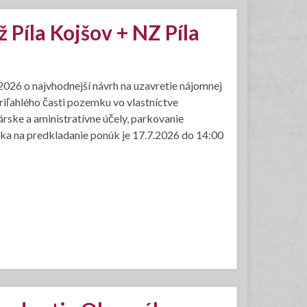
Píla Kojšov + NZ Píla
026 o najvhodnejší návrh na uzavretie nájomnej
riľahlého časti pozemku vo vlastníctve
árske a aministratívne účely, parkovanie
erka na predkladanie ponúk je 17.7.2026 do 14:00