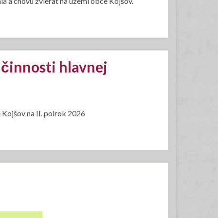
 a chovu zvierat na území obce Kojšov.
činnosti hlavnej
 Kojšov na II. polrok 2026