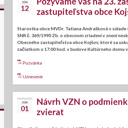
Pozývame vás na 23. z
JÚN
12
zastupiteľstva obce Ko
Starostka obce MVDr. Tatiana Andrašková v súlade s
SNR č. 369/1990 Zb. o obecnom zriadení v znení nesk
Obecného zastupiteľstva obce Kojšov, ktoré sa uskut
začiatkom o 17:00 hod. v budove Kultúrneho domu v
Pozvánka
Uznesenie
Návrh VZN o podmienka
JÚN
01
zvierat