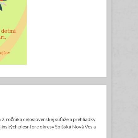
52. ročníka celoslovenskej súťaže a prehliadky
ajinských piesní pre okresy Spišská Nová Ves a