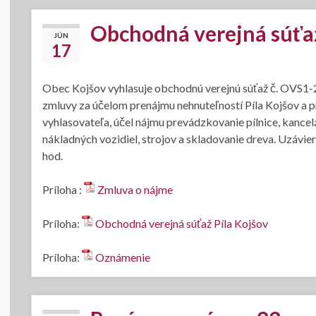
Obchodná verejná súťaž 
JÚN
17
Obec Kojšov vyhlasuje obchodnú verejnú súťaž č. OVS1-2
zmluvy za účelom prenájmu nehnuteľností Píla Kojšov a p
vyhlasovateľa, účel nájmu prevádzkovanie pílnice, kancel
nákladných vozidiel, strojov a skladovanie dreva. Uzávi
hod.
Príloha :
Zmluva o nájme
Príloha:
Obchodná verejná súťaž Píla Kojšov
Príloha:
Oznámenie