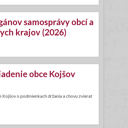
rgánov samosprávy obcí a
ych krajov (2026)
iadenie obce Kojšov
 Kojšov o podmienkach držania a chovu zvierat