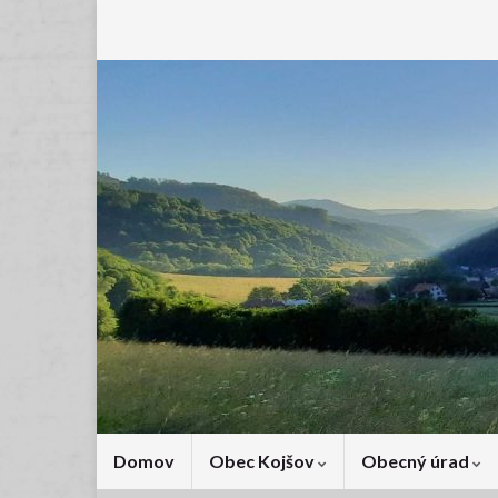
Domov
Obec Kojšov
Obecný úrad