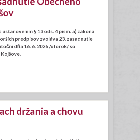
asadnutie Obecného
jšov
 ustanovením § 13 ods. 4 písm. a) zákona
orších predpisov zvoláva 23. zasadnutie
oční dňa 16. 6. 2026 /utorok/ so
 Kojšove.
ch držania a chovu