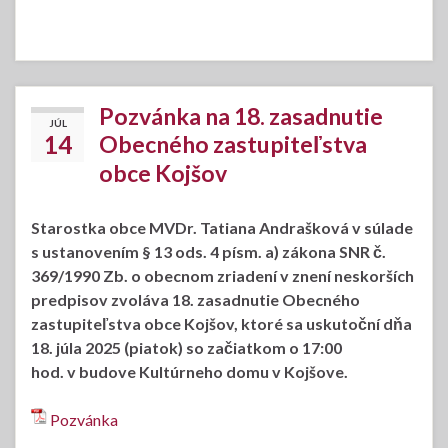
Pozvánka na 18. zasadnutie
JÚL
14
Obecného zastupiteľstva
obce Kojšov
Starostka obce MVDr. Tatiana Andrašková v súlade
s ustanovením § 13 ods. 4 písm. a) zákona SNR č.
369/1990 Zb. o obecnom zriadení v znení neskorších
predpisov zvoláva 18. zasadnutie Obecného
zastupiteľstva obce Kojšov, ktoré sa uskutoční dňa
18. júla 2025 (piatok) so začiatkom o 17:00
hod. v budove Kultúrneho domu v Kojšove.
Pozvánka