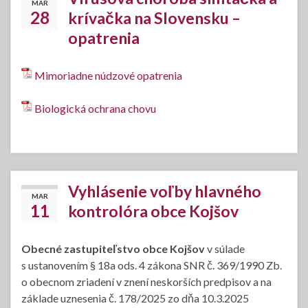
MAR
28
krívačka na Slovensku –
opatrenia
Mimoriadne núdzové opatrenia
Biologická ochrana chovu
Vyhlásenie voľby hlavného
MAR
11
kontrolóra obce Kojšov
Obecné zastupiteľstvo obce Kojšov
v súlade
s ustanovením § 18a ods. 4 zákona SNR č. 369/1990 Zb.
o obecnom zriadení v znení neskorších predpisov a na
základe uznesenia č. 178/2025 zo dňa 10.3.2025