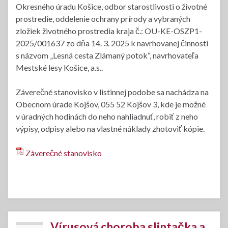
Okresného úradu Košice, odbor starostlivosti o životné
prostredie, oddelenie ochrany prírody a vybraných
zložiek životného prostredia kraja č.: OU-KE-OSZP1-
2025/001637 zo dňa 14. 3. 2025 k navrhovanej činnosti
s názvom „Lesná cesta Zlámaný potok“, navrhovateľa
Mestské lesy Košice, a.s..
Záverečné stanovisko v listinnej podobe sa nachádza na
Obecnom úrade Kojšov, 055 52 Kojšov 3, kde je možné
v úradných hodinách do neho nahliadnuť, robiť z neho
výpisy, odpisy alebo na vlastné náklady zhotoviť kópie.
Záverečné stanovisko
Vírusová choroba slintačka a