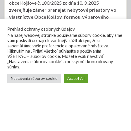
obce Kojšove č. 180/2025 zo dňa 10. 3. 2025
zverejňuje zámer prenajať nebytové priestory vo
vlastníctve Obce Kojšov
formou výberového
konania,
č.j.: VK-PP-02/2025
.
Prehľad ochrany osobných údajov
Na našej webovej stránke používame súbory cookie, aby sme
VK-PP-02/2025
vám poskytli čo najrelevantnejší zážitok tým, že si
zapamätáme vaše preferencie a opakované návštevy.
Kliknutím na „Prijať všetko“ súhlasíte s používaním
VŠETKÝCH súborov cookie. Môžete však navštíviť
„Nastavenia súborov cookie“ a poskytnúť kontrolovaný
súhlas.
Zverejnenie zámeru prenajať
MAR
Nastavenia súborov cookie
Accept All
11
nebytové priestory vo
vlastníctve Obce Kojšov
Obec Kojšov
v zmysle zákona Slovenskej národnej rady
č. 138/1991 Zb. o majetku obcí v znení neskorších
predpisov, § 9a ods. 9 v spojení s § 9a ods.1 písm. c) a na
základe uznesenia Obecného zastupiteľstva