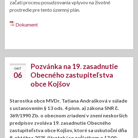
začatí procesu posudzovania vplyvov na životné
prostredie pre tento územný plán.
Dokument
Pozvánka na 19. zasadnutie
OKT
06
Obecného zastupiteľstva
obce Kojšov
Starostka obce MVDr. Tatiana Andrašková v súlade
s ustanovením § 13 ods. 4 písm. a) zákona SNR č.
369/1990 Zb. o obecnom zriadení v znení neskorších
predpisov zvoláva 19. zasadnutie Obecného
zastupiteľstva obce Kojšov, ktoré sa uskutoční dňa
9. októbra 2025 /štvrtok/ so začiatkom o 17:00