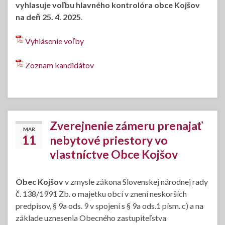
vyhlasuje voľbu hlavného kontrolóra obce Kojšov
na deň 25. 4. 2025
.
Vyhlásenie voľby
Zoznam kandidátov
Zverejnenie zámeru prenajať
MAR
11
nebytové priestory vo
vlastníctve Obce Kojšov
Obec Kojšov
v zmysle zákona Slovenskej národnej rady
č. 138/1991 Zb. o majetku obcí v znení neskorších
predpisov, § 9a ods. 9 v spojení s § 9a ods.1 písm. c) a na
základe uznesenia Obecného zastupiteľstva