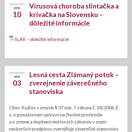
Vírusová choroba slintačka a
APR
10
krívačka na Slovensku –
dôležité informácie
SLAK – dôležité informácie
Lesná cesta Zlámaný potok –
APR
03
zverejnenie záverečného
stanoviska
Obec Kojšov v zmysle § 37 ods. 7 zákona č. 24/2006 Z.
z. o posudzovaní vplyvov na životné prostredie
a o zmene a doplnení niektorých zákonov v znení
neskorších predpisov zverejňuje záverečné stanovisko