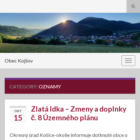
Tog
sear
Search for:
for
Obec Kojšov
Togg
navig
CATEGORY:
OZNAMY
Zlatá Idka – Zmeny a doplnky
OKT
15
č. 8 Územného plánu
Okresný úrad Košice-okolie informuje dotknuté obce o