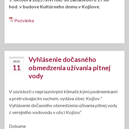
hod. v budove Kultúrneho domu v Kojšove.
Pozvánka
Vyhlásenie dočasného
AUG
11
obmedzenia užívania pitnej
vody
V súvislosti s nepriaznivými klimatickými podmienkami
a pretrvávajúcim suchom, vydáva obec Kojšov “
Vyhlásenie dočasného obmedzenia užívania pitnej vody
z verejného vodovodu v obci Kojšov.“
Dokume