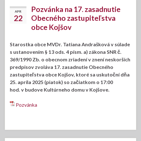
Pozvánka na 17. zasadnutie
APR
22
Obecného zastupiteľstva
obce Kojšov
Starostka obce MVDr. Tatiana Andrašková v súlade
s ustanovením § 13 ods. 4 písm. a) zákona SNR č.
369/1990 Zb. o obecnom zriadení v znení neskorších
predpisov zvoláva 17. zasadnutie Obecného
zastupiteľstva obce Kojšov, ktoré sa uskutoční dňa
25. apríla 2025 (piatok) so začiatkom o 17:00
hod. v budove Kultúrneho domu v Kojšove.
Pozvánka